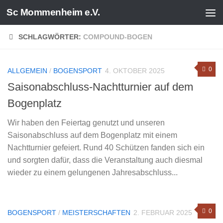
Sc Mommenheim e.V.
Zum Inhalt springen
SCHLAGWÖRTER:
COMPOUND-BOGEN
0
ALLGEMEIN
/
BOGENSPORT
4. OKTOBER 2025
Saisonabschluss-Nachtturnier auf dem
Bogenplatz
Wir haben den Feiertag genutzt und unseren
Saisonabschluss auf dem Bogenplatz mit einem
Nachtturnier gefeiert. Rund 40 Schützen fanden sich ein
und sorgten dafür, dass die Veranstaltung auch diesmal
wieder zu einem gelungenen Jahresabschluss...
0
BOGENSPORT
/
MEISTERSCHAFTEN
2. FEBRUAR 2025