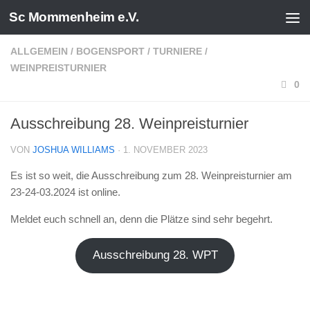
Sc Mommenheim e.V.
Zum Inhalt springen
ALLGEMEIN
/
BOGENSPORT
/
TURNIERE
/
WEINPREISTURNIER
0
Ausschreibung 28. Weinpreisturnier
VON
JOSHUA WILLIAMS
·
1. NOVEMBER 2023
Es ist so weit, die Ausschreibung zum 28. Weinpreisturnier am
23-24-03.2024 ist online.
Meldet euch schnell an, denn die Plätze sind sehr begehrt.
Ausschreibung 28. WPT