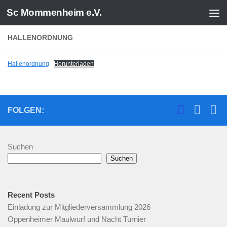
Sc Mommenheim e.V.
Zum Inhalt springen
HALLENORDNUNG
Hallenordnung
Herunterladen
FOLGEN:
Suchen
Suchen
Recent Posts
Einladung zur Mitgliederversammlung 2026
Oppenheimer Maulwurf und Nacht Turnier