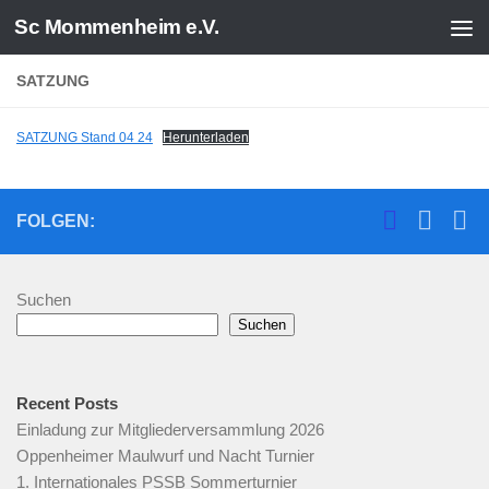
Sc Mommenheim e.V.
Zum Inhalt springen
SATZUNG
SATZUNG Stand 04 24
Herunterladen
FOLGEN:
Suchen
Suchen
Recent Posts
Einladung zur Mitgliederversammlung 2026
Oppenheimer Maulwurf und Nacht Turnier
1. Internationales PSSB Sommerturnier