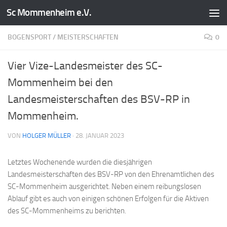
Sc Mommenheim e.V.
Zum Inhalt springen
BOGENSPORT
/
MEISTERSCHAFTEN
0
Vier Vize-Landesmeister des SC-
Mommenheim bei den
Landesmeisterschaften des BSV-RP in
Mommenheim.
VON
HOLGER MÜLLER
·
28. JANUAR 2023
Letztes Wochenende wurden die diesjährigen
Landesmeisterschaften des BSV-RP von den Ehrenamtlichen des
SC-Mommenheim ausgerichtet. Neben einem reibungslosen
Ablauf gibt es auch von einigen schönen Erfolgen für die Aktiven
des SC-Mommenheims zu berichten.