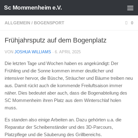
Sc Mommenheim e.V.
Zum Inhalt springen
ALLGEMEIN
/
BOGENSPORT
0
Frühjahrsputz auf dem Bogenplatz
VON
JOSHUA WILLIAMS
·
6. APRIL 2025
Die letzten Tage und Wochen haben es angekündigt: Der
Frühling und die Sonne kommen immer deutlicher und
intensiver hervor, die Büsche, Sträucher und Bäume treiben neu
aus. Damit rückt auch die kommende Freiluftsaison immer
näher. Dies bedeutet aber auch, dass die Bogenabteilung des
SC Mommenheim ihren Platz aus dem Winterschlaf holen
muss.
Es standen also einige Arbeiten an. Dazu gehörten u.a. die
Reparatur der Scheibenständer und des 3D-Parcours,
Platzpflege und die Säuberung des Grillbereichs.