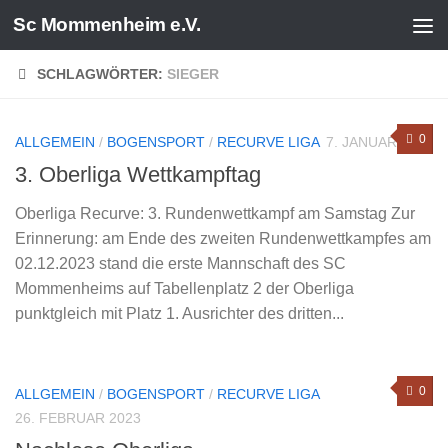
Sc Mommenheim e.V.
Zum Inhalt springen
SCHLAGWÖRTER:
SIEGER
0
ALLGEMEIN
/
BOGENSPORT
/
RECURVE LIGA
7. JANUAR 2024
3. Oberliga Wettkampftag
Oberliga Recurve: 3. Rundenwettkampf am Samstag Zur
Erinnerung: am Ende des zweiten Rundenwettkampfes am
02.12.2023 stand die erste Mannschaft des SC
Mommenheims auf Tabellenplatz 2 der Oberliga
punktgleich mit Platz 1. Ausrichter des dritten...
0
ALLGEMEIN
/
BOGENSPORT
/
RECURVE LIGA
26. FEBRUAR 2023