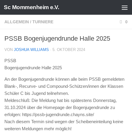
Sc Mommenheim e.V.
Zum Inhalt springen
ALLGEMEIN
/
TURNIERE
0
PSSB Bogenjugendrunde Halle 2025
VON
JOSHUA WILLIAMS
·
5. OKTOBER 2024
PSSB
Bogenjugendrunde Halle 2025
An der Bogenjugendrunde können alle beim PSSB gemeldeten
Blank-, Recurve- und Compound-Schützen/innen der Klassen
Schüler C bis Jugend teilnehmen.
Meldeschluß: Die Meldung hat bis spätestens Donnerstag,
31.10.2024 über die Homepage der Bogenjugendrunde zu
erfolgen: https://pssb-jugendrunde.chayns.site/
Nach diesem Termin sind wegen der Scheibeneinteilung keine
weiteren Meldungen mehr möglich!