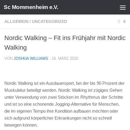
Sc Mommenheim e.V.
Zum Inhalt springen
ALLGEMEIN
/
UNCATEGORIZED
0
Nordic Walking – Fit ins Frühjahr mit Nordic
Walking
VON
JOSHUA WILLIAMS
·
18. MÄRZ 2026
Nordic Walking ist ein Ausdauersport, bei der bis 90 Prozent der
Muskulatur beteiligt werden. Nordic Walking ist zügiges Gehen
unter Verwendung von zwei Stöcken im Rhythmus der Schritte
und ist so eine schonende Jogging-Alternative für Menschen,
die im eigenen Tempo ihre Kondition aufbauen möchten oder
sich aufgrund körperlicher Erkrankungen nicht so schnell
bewegen können.