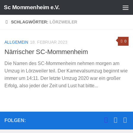
Sc Mommenheim e.V.
Zum Inhalt springen
SCHLAGWÖRTER:
LÖRZWEILER
0
ALLGEMEIN
18. FEBRUAR 2023
Närrischer SC-Mommenheim
Die Narren des SC-Mommenheim nehmen morgen am
Umzug in Lörzweiler teil. Der Karnevalsumzug beginnt wie
immer um 14:11. Der letzte Umzug 2020 war ein großer
Erfolg, also jeder der Zeit und Lust hat bitte...
FOLGEN: