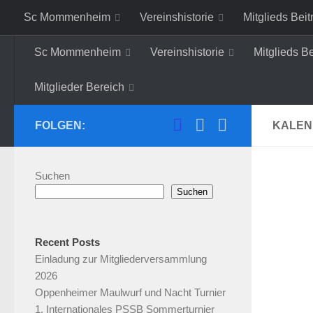
Sc Mommenheim
Vereinshistorie
Mitglieds Beit
Zum Inhalt springen
Mitglieder Bereich
Sc Mommenheim
Vereinshistorie
Mitglieds B
Mitglieder Bereich
FOLGEN:
KALEN
Suchen
Suchen
Recent Posts
Einladung zur Mitgliederversammlung
2026
Oppenheimer Maulwurf und Nacht Turnier
1. Internationales PSSB Sommerturnier